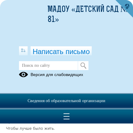
МАДОУ «ДЕТСКИЙ САД №
81»
Написать письмо
Вторая младшая группа № 5
Версия для слабовидящих
"Лучики" (корпус 1)
10.01.2022
Сведения об образовательной организации
Группа ЛУЧИКИ
Лучик - ты, лучик - я
Вместе дружная семья!
Будем мы всегда светить,
Чтобы лучше было жить.